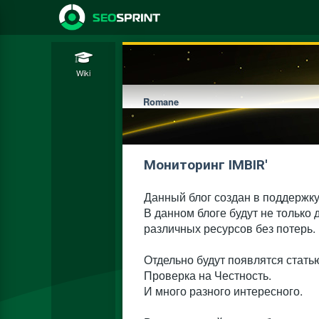
Wiki
Romane
Мониторинг IMBIR'
Данный блог создан в поддержк
В данном блоге будут не только
различных ресурсов без потерь.
Отдельно будут появлятся стать
Проверка на Честность.
И много разного интересного.