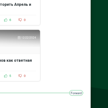
орить Апрель и
6
0
12/22/2024
ов как ответная
5
0
Forward