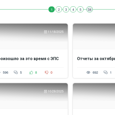
1
2
3
4
5
34
11/18/2025
роизошло за это время с ЭПС
Отчеты за октябрь
596
5
8
0
692
1
10/28/2025