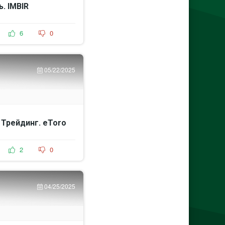
. IMBIR
6
0
05/22/2025
 Трейдинг. eToro
2
0
04/25/2025