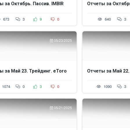
ы за Октябрь. Пассив. IMBIR
Отчеты за Октябрь
673
3
9
0
640
3
05/23/2025
ы за Май 23. Трейдинг. eToro
Отчеты за Май 22.
1074
0
3
0
1090
3
05/21/2025