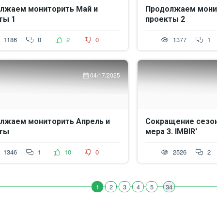
лжаем мониторить Май и
Продолжаем монит
ты 1
проекты 2
1186
0
2
0
1377
1
04/17/2025
лжаем мониторить Апрель и
Сокращение сезон
ты
мера 3. IMBIR'
1346
1
10
0
2526
2
1
2
3
4
5
34