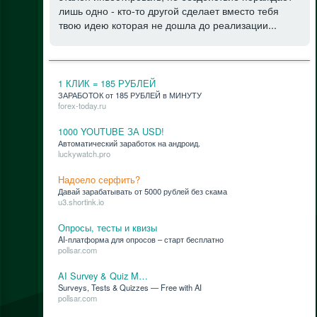
лишь одно - кто-то другой сделает вместо тебя
твою идею которая не дошла до реализации...
1 КЛИК = 185 РУБЛЕЙ
ЗАРАБОТОК от 185 РУБЛЕЙ в МИНУТУ
forex-today.ru
1000 YOUTUBE ЗА USD!
Ав­то­ма­ти­че­ский за­ра­бо­ток на ан­дро­ид.
luckywatch.pro
Надоело серфить?
Да­вай за­ра­ба­ты­вать от 5000 руб­лей без ска­ма
u3.shortink.io
Опросы, тесты и квизы
AI-плат­фор­ма для опро­сов – старт бес­плат­но
pollsar.com
AI Survey & Quiz M…
Surveys, Tests & Quizzes — Free with AI
pollsar.com