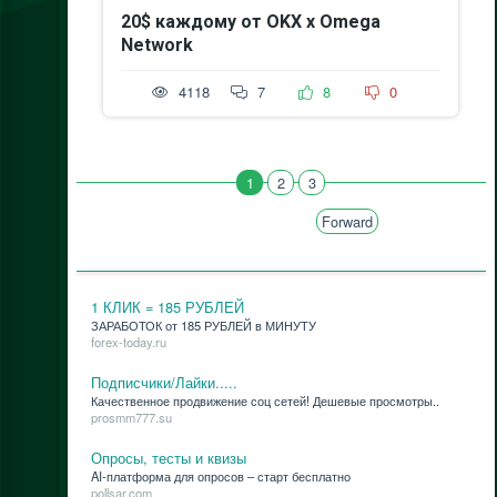
20$ каждому от OKX x Omega
Network
4118
7
8
0
1
2
3
Forward
1 КЛИК = 185 РУБЛЕЙ
ЗАРАБОТОК от 185 РУБЛЕЙ в МИНУТУ
forex-today.ru
Подписчики/Лайки.....
Ка­че­ствен­ное про­дви­же­ние соц се­тей! Де­ше­вые про­смот­ры..
prosmm777.su
Опросы, тесты и квизы
AI-плат­фор­ма для опро­сов – старт бес­плат­но
pollsar.com