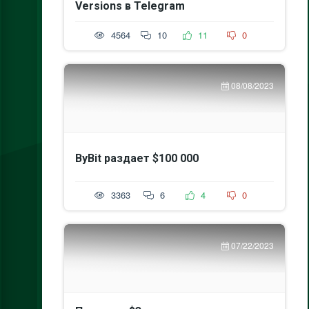
Versions в Telegram
4564
10
11
0
08/08/2023
ByBit раздает $100 000
3363
6
4
0
07/22/2023