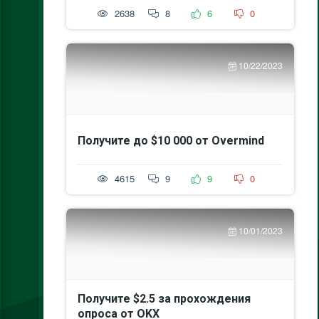
2638
8
6
0
10/22/2023
Получите до $10 000 от Overmind
4615
9
9
0
10/01/2023
Получите $2.5 за прохождения
опроса от OKX