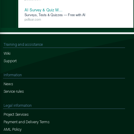
AI Survey & Quiz M…
Surveys, Tests & Quizzes — Free with AI
pollsar.com
Training and assistance
Wiki
Support
Information
News
Service rules
Legal information
Project Services
Payment and Delivery Terms
AML Policy