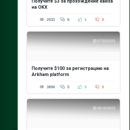
Получите $3 за прохождение квиза
на OKX
2533
6
4
0
07/20/2023
Получите $100 за регистрацию на
Arkham platform
3899
5
3
0
06/16/2023