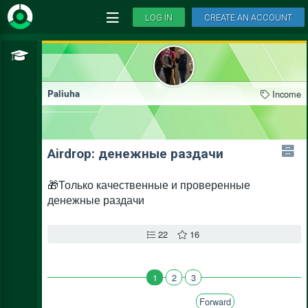
LOG IN
CREATE AN ACCOUNT
Income
Paliuha
Airdrop: денежные раздачи
🎁Только качественные и проверенные
денежные раздачи
22
16
1
2
3
Forward