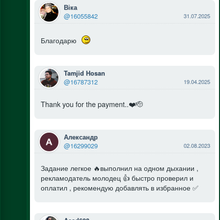
Віка
@16055842
31.07.2025
Благодарю
Tamjid Hosan
@16787312
19.04.2025
Thank you for the payment..❤️🫡
Александр
@16299029
02.08.2023
Задание легкое 🔥выполнил на одном дыхании ,
рекламодатель молодец 👍 быстро проверил и
оплатил , рекомендую добавлять в избранное ✅