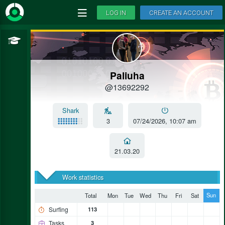
LOG IN
CREATE AN ACCOUNT
Paliuha
@13692292
Shark
3
07/24/2026, 10:07 am
21.03.20
Work statistics
Sun
Total
Mon
Tue
Wed
Thu
Fri
Sat
Surfing
113
Tasks
3