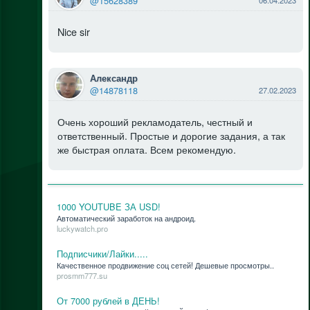
@15628389
06.04.2023
Nice sir
Александр
@14878118
27.02.2023
Очень хороший рекламодатель, честный и
ответственный. Простые и дорогие задания, а так
же быстрая оплата. Всем рекомендую.
1000 YOUTUBE ЗА USD!
Ав­то­ма­ти­че­ский за­ра­бо­ток на ан­дро­ид.
luckywatch.pro
Подписчики/Лайки.....
Ка­че­ствен­ное про­дви­же­ние соц се­тей! Де­ше­вые про­смот­ры..
prosmm777.su
От 7000 рублей в ДЕНЬ!