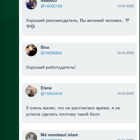
Asad603
@16002159
13.04.2023
Хороший рекламодатель. Вы великий человек.. 💜
💜😍
Віка
@16055842
12.04.2023
Хороший работодатель!
Elena
@15933419
10.04.2023
3 очень жалко, что не рассчитано время, я не
успела сделать поэтому такой балл
Md momtazul islam