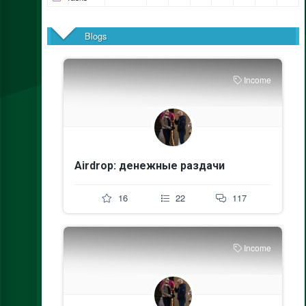
Blogs
Income
Airdrop: денежные раздачи
16
22
117
Income