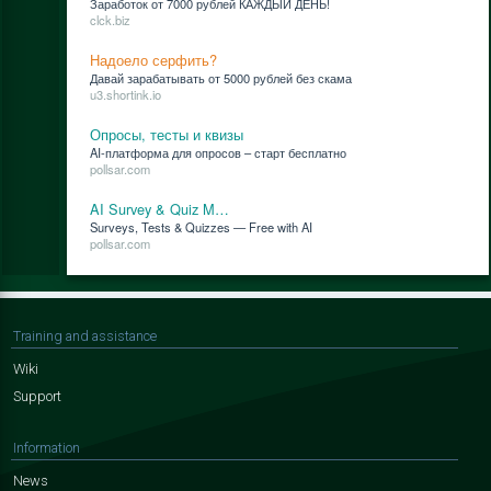
За­ра­бо­ток от 7000 руб­лей КАЖДЫЙ ДЕНЬ!
clck.biz
Надоело серфить?
Да­вай за­ра­ба­ты­вать от 5000 руб­лей без ска­ма
u3.shortink.io
Опросы, тесты и квизы
AI-плат­фор­ма для опро­сов – старт бес­плат­но
pollsar.com
AI Survey & Quiz M…
Surveys, Tests & Quizzes — Free with AI
pollsar.com
Training and assistance
Wiki
Support
Information
News