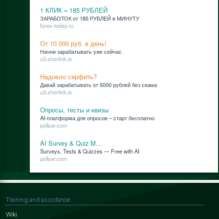
1 КЛИК = 185 РУБЛЕЙ
ЗАРАБОТОК от 185 РУБЛЕЙ в МИНУТУ
forex-today.ru
От 10 000 руб. в день!
Нач­ни за­ра­ба­ты­вать уже сей­час
u3.shortink.io
Надоело серфить?
Да­вай за­ра­ба­ты­вать от 5000 руб­лей без ска­ма
u3.shortink.io
Опросы, тесты и квизы
AI-плат­фор­ма для опро­сов – старт бес­плат­но
pollsar.com
AI Survey & Quiz M…
Surveys, Tests & Quizzes — Free with AI
pollsar.com
Training and assistance
Wiki