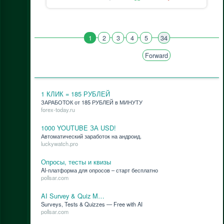
1
2
3
4
5
34
Forward
1 КЛИК = 185 РУБЛЕЙ
ЗАРАБОТОК от 185 РУБЛЕЙ в МИНУТУ
forex-today.ru
1000 YOUTUBE ЗА USD!
Ав­то­ма­ти­че­ский за­ра­бо­ток на ан­дро­ид.
luckywatch.pro
Опросы, тесты и квизы
AI-плат­фор­ма для опро­сов – старт бес­плат­но
pollsar.com
AI Survey & Quiz M…
Surveys, Tests & Quizzes — Free with AI
pollsar.com