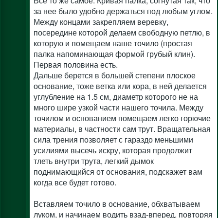
Все то же самое. Кривая палка, согнутая так, что
за нее было удобно держаться под любым углом.
Между концами закрепляем веревку,
посередине которой делаем свободную петлю, в
которую и помещаем наше точило (простая
палка напоминающая формой грубый клин).
Первая половина есть.
Дальше берется в большей степени плоское
основание, тоже ветка или кора, в ней делается
углубление на 1.5 см, диаметр которого не на
много шире узкой части нашего точила. Между
точилом и основанием помещаем легко горючие
материалы, в частности сам трут. Вращательная
сила трения позволяет с гараздо меньшими
усилиями высечь искру, которая продолжит
тлеть внутри трута, легкий дымок
поднимающийся от основания, подскажет вам
когда все будет готово.
Вставляем точило в основание, обхватываем
луком, и начинаем водить взад-вперед, повторяя