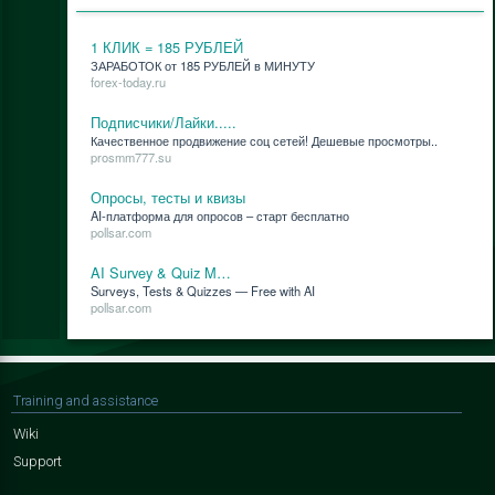
1 КЛИК = 185 РУБЛЕЙ
ЗАРАБОТОК от 185 РУБЛЕЙ в МИНУТУ
forex-today.ru
Подписчики/Лайки.....
Ка­че­ствен­ное про­дви­же­ние соц се­тей! Де­ше­вые про­смот­ры..
prosmm777.su
Опросы, тесты и квизы
AI-плат­фор­ма для опро­сов – старт бес­плат­но
pollsar.com
AI Survey & Quiz M…
Surveys, Tests & Quizzes — Free with AI
pollsar.com
Training and assistance
Wiki
Support