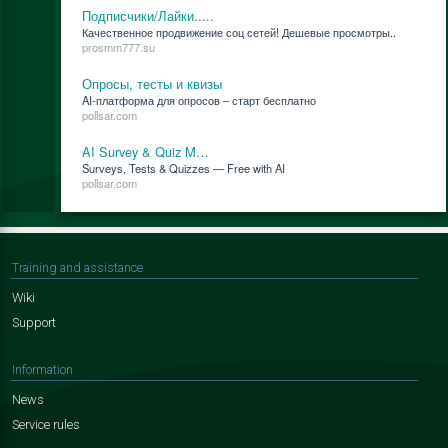
Подписчики/Лайки.....
Ка­че­ствен­ное про­дви­же­ние соц се­тей! Де­ше­вые про­смот­ры..
prosmm777.su
Опросы, тесты и квизы
AI-плат­фор­ма для опро­сов – старт бес­плат­но
pollsar.com
AI Survey & Quiz M…
Surveys, Tests & Quizzes — Free with AI
pollsar.com
Training and assistance
Wiki
Support
Information
News
Service rules