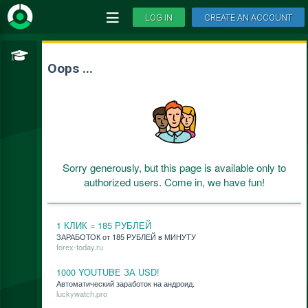
LOG IN
CREATE AN ACCOUNT
Oops ...
Sorry generously, but this page is available only to
authorized users. Come in, we have fun!
1 КЛИК = 185 РУБЛЕЙ
ЗАРАБОТОК от 185 РУБЛЕЙ в МИНУТУ
forex-today.ru
1000 YOUTUBE ЗА USD!
Ав­то­ма­ти­че­ский за­ра­бо­ток на ан­дро­ид.
luckywatch.pro