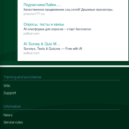
Подписчики/Лайки.....
Ка­че­ствен­ное про­дви­же­ние соц се­тей! Де­ше­вые про­смот­ры..
prosmm777.su
Опросы, тесты и квизы
AI-плат­фор­ма для опро­сов – старт бес­плат­но
pollsar.com
AI Survey & Quiz M…
Surveys, Tests & Quizzes — Free with AI
pollsar.com
Training and assistance
Wiki
Support
Information
News
Service rules