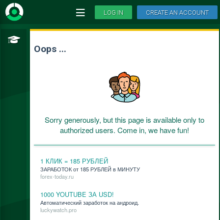
LOG IN
CREATE AN ACCOUNT
Oops ...
Sorry generously, but this page is available only to
authorized users. Come in, we have fun!
1 КЛИК = 185 РУБЛЕЙ
ЗАРАБОТОК от 185 РУБЛЕЙ в МИНУТУ
forex-today.ru
1000 YOUTUBE ЗА USD!
Ав­то­ма­ти­че­ский за­ра­бо­ток на ан­дро­ид.
luckywatch.pro