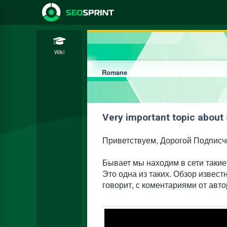
Wiki
Romane
Very important topic abou
Приветствуем, Дорогой Подписч
Бывает мы находим в сети такие
Это одна из таких. Обзор извес
говорит, с коментариями от авто