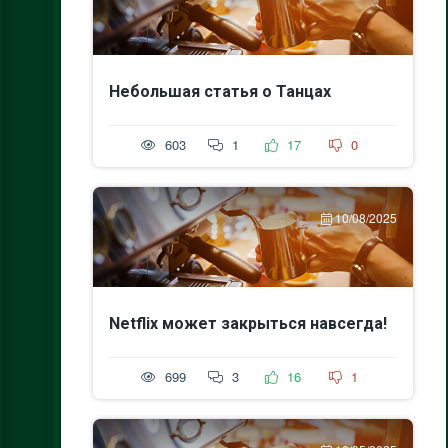
Небольшая статья о Танцах
603
1
17
0
10/08/2025
Netflix может закрыться навсегда!
699
3
16
1