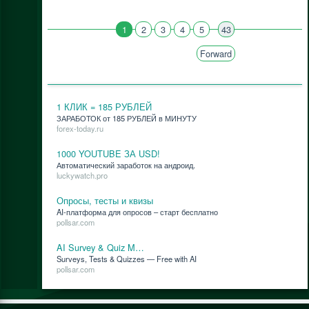
1
2
3
4
5
43
Forward
1 КЛИК = 185 РУБЛЕЙ
ЗАРАБОТОК от 185 РУБЛЕЙ в МИНУТУ
forex-today.ru
1000 YOUTUBE ЗА USD!
Ав­то­ма­ти­че­ский за­ра­бо­ток на ан­дро­ид.
luckywatch.pro
Опросы, тесты и квизы
AI-плат­фор­ма для опро­сов – старт бес­плат­но
pollsar.com
AI Survey & Quiz M…
Surveys, Tests & Quizzes — Free with AI
pollsar.com