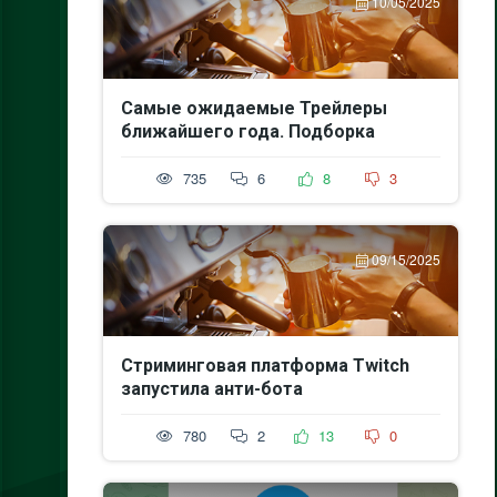
10/05/2025
Самые ожидаемые Трейлеры
ближайшего года. Подборка
735
6
8
3
09/15/2025
Стриминговая платформа Twitch
запустила анти-бота
780
2
13
0