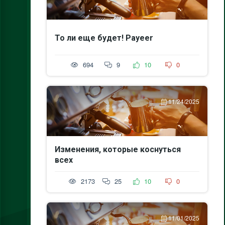
То ли еще будет! Payeer
694
9
10
0
11/24/2025
Изменения, которые коснуться
всех
2173
25
10
0
11/01/2025