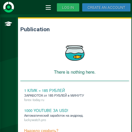
LOG IN
CREATE AN ACCOUNT
Publication
There is nothing here.
1 КЛИК = 185 РУБЛЕЙ
ЗАРАБОТОК от 185 РУБЛЕЙ в МИНУТУ
forex-today.ru
1000 YOUTUBE ЗА USD!
Ав­то­ма­ти­че­ский за­ра­бо­ток на ан­дро­ид.
luckywatch.pro
Надоело серфить?