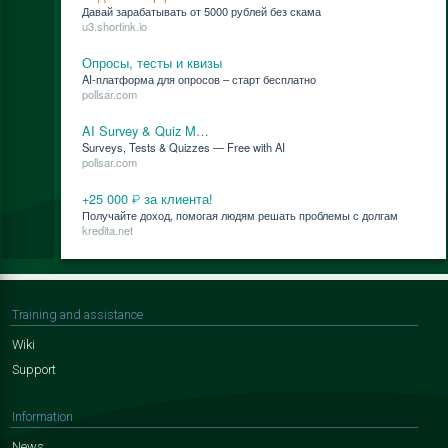
Да­вай за­ра­ба­ты­вать от 5000 руб­лей без ска­ма
u3.shortink.io
Опросы, тесты и квизы
AI-плат­фор­ма для опро­сов – старт бес­плат­но
pollsar.com
AI Survey & Quiz M…
Surveys, Tests & Quizzes — Free with AI
pollsar.com
+25 000 ₽ за клиента!
По­лу­чай­те до­ход, по­мо­гая лю­дям ре­шать про­бле­мы с дол­гам
kredita.net
Training and assistance
Wiki
Support
Information
News