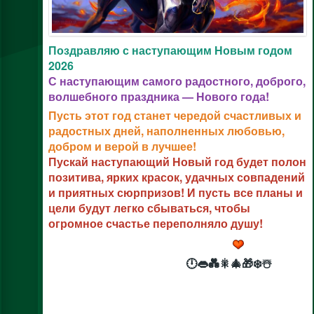
Поздравляю с наступающим Новым годом
2026
С наступающим самого радостного, доброго,
волшебного праздника — Нового года!
Пусть этот год станет чередой счастливых и
радостных дней, наполненных любовью,
добром и верой в лучшее!
Пускай наступающий Новый год будет полон
позитива, ярких красок, удачных совпадений
и приятных сюрпризов! И пусть все планы и
цели будут легко сбываться, чтобы
огромное счастье переполняло душу!
🕛👄💑🎇🎄🎁❄️☃️