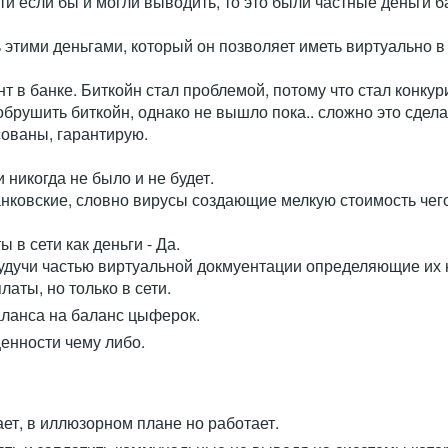
ти если бы и могли выводить, то это были частные деньги ба
этими деньгами, который он позволяет иметь виртуально в с
нт в банке. Биткойн стал проблемой, потому что стал конкур
брушить биткойн, однако не вышло пока.. сложно это сдела
сованы, гарантирую.
 никогда не было и не будет.
банковские, словно вирусы создающие мелкую стоимость чег
 в сети как деньги - Да.
будучи частью виртуальной докмуентации определяющие их 
аты, но только в сети.
баланса на баланс цыферок.
ценности чему либо.
тает, в иллюзорном плане но работает.