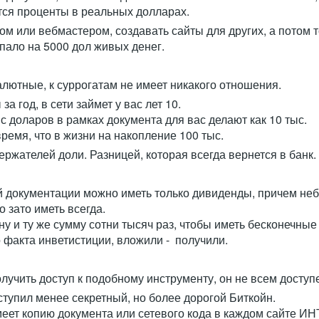
ются проценты в реальных долларах.
 или вебмастером, создавать сайты для других, а потом тон
апало на 5000 дол живых денег.
алютные, к суррогатам не имеет никакого отношения.
за год, в сети займет у вас лет 10.
с доларов в рамках документа для вас делают как 10 тыс.
ремя, что в жизни на накопление 100 тыс.
ржателей доли. Разницей, которая всегда вернется в банк.
ой документации можно иметь только дивиденды, причем не
о зато иметь всегда.
у и ту же сумму сотни тысяч раз, чтобы иметь бесконечные 
о факта инветистиции, вложили - получили.
олучить доступ к подобному инструменту, он не всем доступ
тупил менее секретный, но более дорогой Биткойн.
имеет копию документа или сетевого кода в каждом сайте 