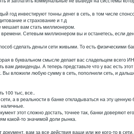
зять и заплатить коммунальные не выведя на сисстемы кото
ый год инвестируют тонны денег в сеть, в том числе спонс
дитование и страхование и т.д
е мешает вам стать миллионером.
ма времени. Сетевым миллионером вы и останетесь, если де
способ сделать деньги сети живыми. То есть физическими ба
орая в буквальном смысле делает вас сладельцем всего И
ть вам дивиденды. А теперь представьте что у вас есть эт
. Вы вложили любую сумму в сеть, пополнили сеть, и дальше
ь 100 тыс, все..
сети, а в реальности в банке откладываться на эту ценную б
в наличные.
кумент этот сложно достать, точнее так, банки доверяют его
ям какой-то значимой доли рынка.
от документ, вам за все действия ваши или же кого-то в сети