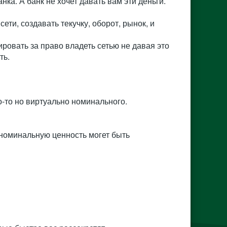
нка. А банк не хочет давать вам эти деньги.
ети, создавать текучку, оборот, рынок, и
ировать за право владеть сетью не давая это
ть.
о-то но виртуально номинального.
номинальную ценность могет быть