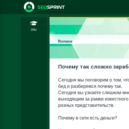
Wiki
Romane
Почему так сложно зараб
Сегодня мы поговорим о том, чт
бед и разберемся почему так.
Сегодня вы узнаете слишком мно
выходящим за рамки известного
разных представительств.
Почему в сети есть деньги?