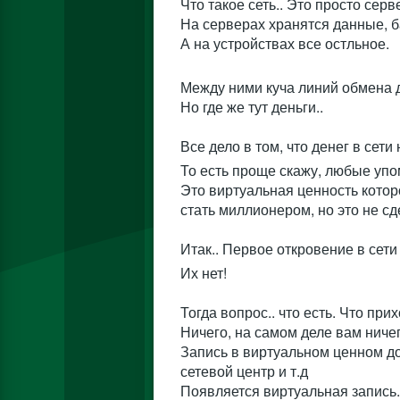
Что такое сеть.. Это просто серв
На серверах хранятся данные, б
А на устройствах все остльное.
Между ними куча линий обмена 
Но где же тут деньги..
Все дело в том, что денег в сети 
То есть проще скажу, любые упо
Это виртуальная ценность которо
стать миллионером, но это не с
Итак.. Первое откровение в сет
Их нет!
Тогда вопрос.. что есть. Что при
Ничего, на самом деле вам ничег
Запись в виртуальном ценном д
сетевой центр и т.д
Появляется виртуальная запись.