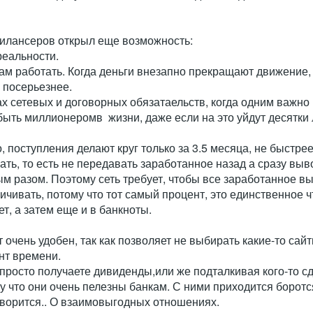
илансеров открыл еще возможность:
реальности.
ам работать. Когда деньги внезапно прекращают движение, с
о посерьезнее.
х сетевых и договорных обязатаельств, когда одним важно 
быть миллионеромв жизни, даже если на это уйдут десятки 
, поступления делают круг только за 3.5 месяца, не быстре
ать, то есть не передавать заработанное назад а сразу выв
ым разом. Поэтому сеть требует, чтобы все заработанное в
ичивать, потому что тот самый процент, это единственное 
т, а затем еще и в банкноты.
 очень удобен, так как позволяет не выбирать какие-то сайт
нт времени.
 просто получаете дивиденды,или же подталкивая кого-то сд
у что они очень пелезны банкам. С ними приходится боротс
ворится.. О взаимовыгодных отношениях.