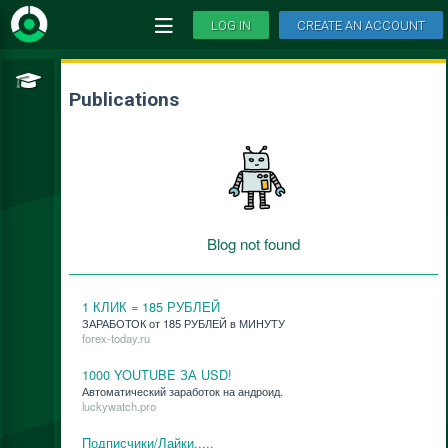
LOG IN
CREATE AN ACCOUNT
Publications
Blog not found
1 КЛИК = 185 РУБЛЕЙ
ЗАРАБОТОК от 185 РУБЛЕЙ в МИНУТУ
forex-today.ru
1000 YOUTUBE ЗА USD!
Ав­то­ма­ти­че­ский за­ра­бо­ток на ан­дро­ид.
luckywatch.pro
Подписчики/Лайки.....