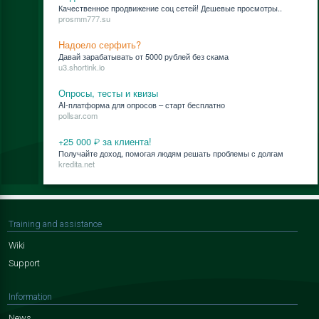
Ка­че­ствен­ное про­дви­же­ние соц се­тей! Де­ше­вые про­смот­ры..
prosmm777.su
Надоело серфить?
Да­вай за­ра­ба­ты­вать от 5000 руб­лей без ска­ма
u3.shortink.io
Опросы, тесты и квизы
AI-плат­фор­ма для опро­сов – старт бес­плат­но
pollsar.com
+25 000 ₽ за клиента!
По­лу­чай­те до­ход, по­мо­гая лю­дям ре­шать про­бле­мы с дол­гам
kredita.net
Training and assistance
Wiki
Support
Information
News