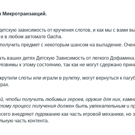
ы Микротранзакций.
 детскую зависимость от кручения слотов, и как мы с вами 
к и в любом автомате Gacha.
и получить предмет с некоторым шансом на выпадение. Оче
тать ваших детях Детскую Зависимость от легкого Дофамин
уязвимы к этому состоянию, так как не могут сдержано прин
 крутили слоты или играли в рулетку, могут вернуться к паг
рах.
 чтобы получить любимых героев, оружие для них, камни
этому процесс получения должен быть увлекательным и 
его внедряют лудоманию как часть игровой механики, но э
ьную часть контента.