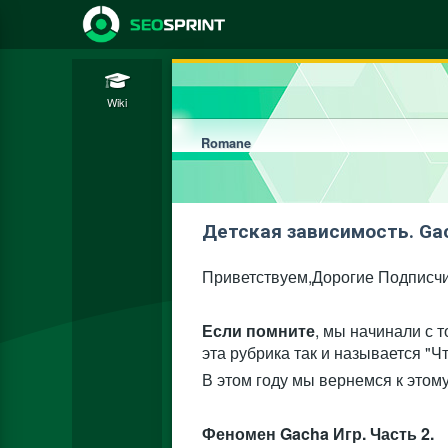
Wiki
Romane
Детская зависимость. Gac
Приветствуем,Дорогие Подписчи
Если помните
, мы начинали с 
эта рубрика так и называется "Ч
В этом году мы вернемся к этом
Феномен Gacha Игр. Часть 2.