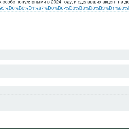
х особо популярными в 2024 году, и сделавших акцент на де
iki/%D0%93%D0%B0%D1%87%D0%B0-%D0%B8%D0%B3%D1%80
.