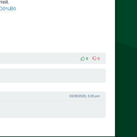
тей.
%D0%B0
9
0
03/08/2025, 5:05 pm