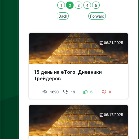
1
2
3
4
5
Back
Forward
06/21/2025
15 день на eToro. Дневники
Трейдеров
1690
19
6
0
06/17/2025