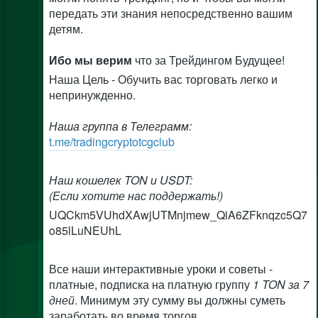
передать эти знания непосредственно вашим
детям.
Ибо мы верим
что за Трейдингом Будущее!
Наша Цель - Обучить вас торговать легко и
непринужденно.
Наша группа в Телеграмм:
t.me/tradingcryptotcgclub
Наш кошелек TON и USDT:
(Если хотите нас поддержать!)
UQCkm5VUhdXAwjUTMnjmew_QiA6ZFknqzc5Q7
o85lLuNEUhL
Все наши интерактивные уроки и советы -
платные, подписка на платную группу
1 TON за 7
дней
. Минимум эту сумму вы должны суметь
заработать во время торгов.