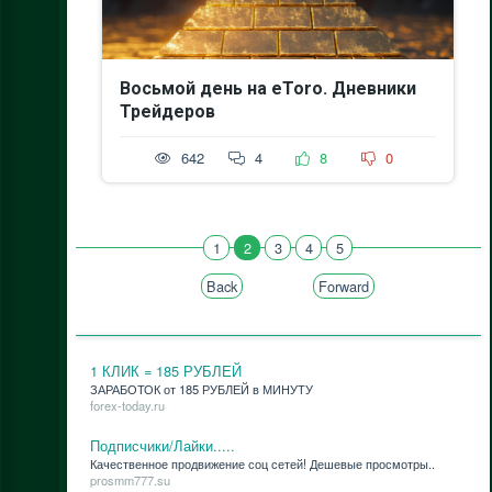
Восьмой день на eToro. Дневники
Трейдеров
642
4
8
0
1
2
3
4
5
Back
Forward
1 КЛИК = 185 РУБЛЕЙ
ЗАРАБОТОК от 185 РУБЛЕЙ в МИНУТУ
forex-today.ru
Подписчики/Лайки.....
Ка­че­ствен­ное про­дви­же­ние соц се­тей! Де­ше­вые про­смот­ры..
prosmm777.su