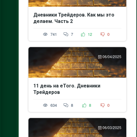
Дневники Трейдеров. Как мы это
делаем. Часть 2
741
7
12
0
06/04/2025
11 день на eToro. Дневники
Трейдеров
634
8
8
0
06/03/2025