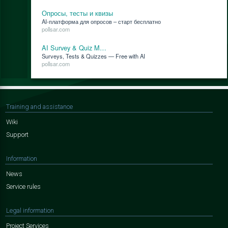
Опросы, тесты и квизы
AI-плат­фор­ма для опро­сов – старт бес­плат­но
pollsar.com
AI Survey & Quiz M…
Surveys, Tests & Quizzes — Free with AI
pollsar.com
Training and assistance
Wiki
Support
Information
News
Service rules
Legal information
Project Services