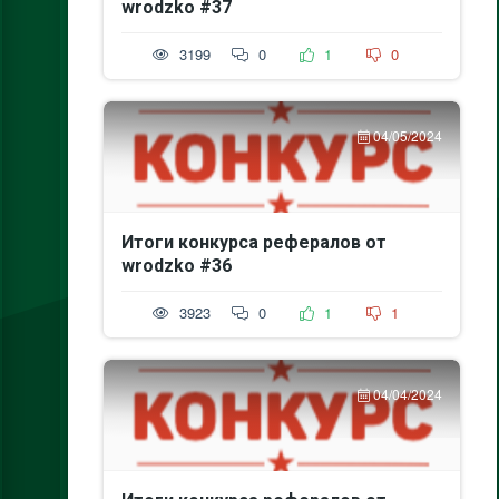
wrodzko #37
3199
0
1
0
04/05/2024
Итоги конкурса рефералов от
wrodzko #36
3923
0
1
1
04/04/2024