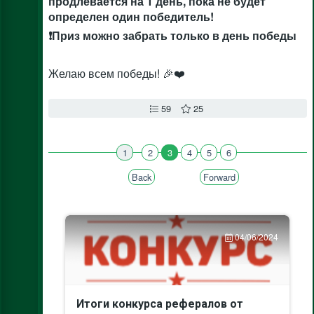
продлевается на 1 день, пока не будет
определен один победитель!
❗Приз можно забрать только в день победы
Желаю всем победы! 🎉❤️
59
25
1
2
3
4
5
6
Back
Forward
04/06/2024
Итоги конкурса рефералов от