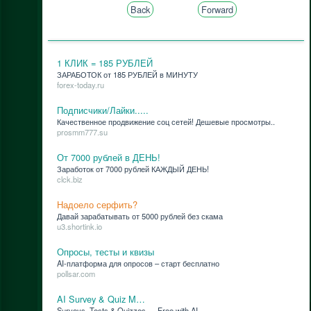
Back
Forward
1 КЛИК = 185 РУБЛЕЙ
ЗАРАБОТОК от 185 РУБЛЕЙ в МИНУТУ
forex-today.ru
Подписчики/Лайки.....
Ка­че­ствен­ное про­дви­же­ние соц се­тей! Де­ше­вые про­смот­ры..
prosmm777.su
От 7000 рублей в ДЕНЬ!
За­ра­бо­ток от 7000 руб­лей КАЖДЫЙ ДЕНЬ!
clck.biz
Надоело серфить?
Да­вай за­ра­ба­ты­вать от 5000 руб­лей без ска­ма
u3.shortink.io
Опросы, тесты и квизы
AI-плат­фор­ма для опро­сов – старт бес­плат­но
pollsar.com
AI Survey & Quiz M…
Surveys, Tests & Quizzes — Free with AI