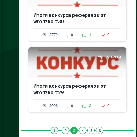
Итоги конкурса рефералов от
wrodzko #30
2772
0
1
0
03/29/2024
Итоги конкурса рефералов от
wrodzko #29
3998
0
3
0
1
2
3
4
5
6