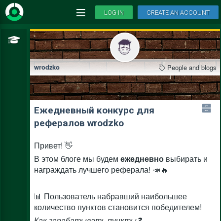
LOG IN
CREATE AN ACCOUNT
People and blogs
wrodzko
Ежедневный конкурс для
рефералов wrodzko
Привет! 👋
В этом блоге мы будем
ежедневно
выбирать и
награждать лучшего реферала! 📣🔥
📊 Пользователь набравший наибольшее
количество пунктов становится победителем!
Как
зарабатывать пункты❓