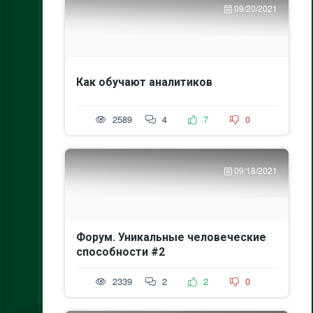
09/20/2021
Как обучают аналитиков
2589
4
7
0
09/18/2021
Форум. Уникальные человеческие
способности #2
2339
2
2
0