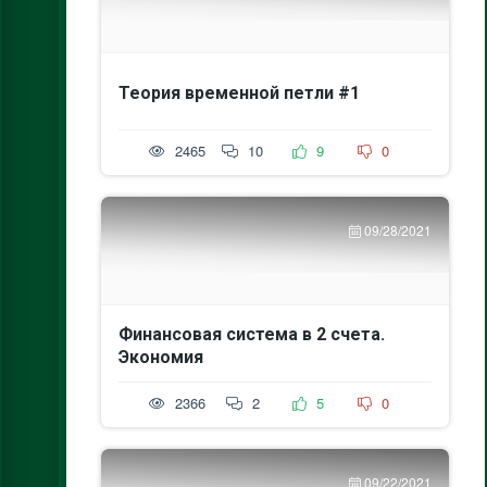
Теория временной петли #1
2465
10
9
0
09/28/2021
Финансовая система в 2 счета.
Экономия
2366
2
5
0
09/22/2021