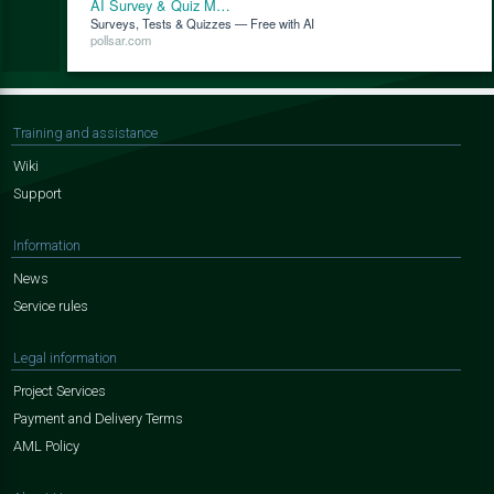
AI Survey & Quiz M…
Surveys, Tests & Quizzes — Free with AI
pollsar.com
Training and assistance
Wiki
Support
Information
News
Service rules
Legal information
Project Services
Payment and Delivery Terms
AML Policy