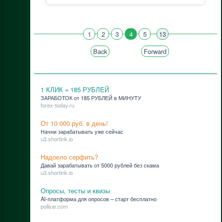
1
2
3
4
5
13
Back
Forward
1 КЛИК = 185 РУБЛЕЙ
ЗАРАБОТОК от 185 РУБЛЕЙ в МИНУТУ
forex-today.ru
От 10 000 руб. в день!
Нач­ни за­ра­ба­ты­вать уже сей­час
u3.shortink.io
Надоело серфить?
Да­вай за­ра­ба­ты­вать от 5000 руб­лей без ска­ма
u3.shortink.io
Опросы, тесты и квизы
AI-плат­фор­ма для опро­сов – старт бес­плат­но
pollsar.com