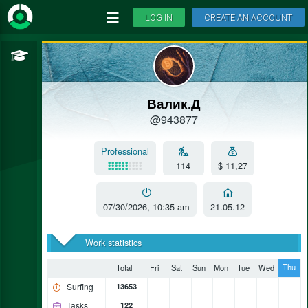
LOG IN
CREATE AN ACCOUNT
Валик.Д
@943877
Professional
114
$ 11,27
07/30/2026, 10:35 am
21.05.12
Work statistics
Thu
Total
Fri
Sat
Sun
Mon
Tue
Wed
Surfing
13653
Tasks
122