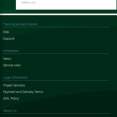
pollsar.com
Training and assistance
Wiki
Support
Information
News
Service rules
Legal information
Project Services
Payment and Delivery Terms
AML Policy
About Us