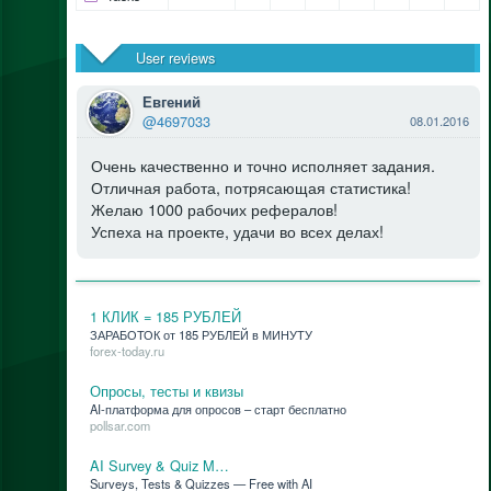
User reviews
Евгений
@4697033
08.01.2016
Очень качественно и точно исполняет задания.
Отличная работа, потрясающая статистика!
Желаю 1000 рабочих рефералов!
Успеха на проекте, удачи во всех делах!
1 КЛИК = 185 РУБЛЕЙ
ЗАРАБОТОК от 185 РУБЛЕЙ в МИНУТУ
forex-today.ru
Опросы, тесты и квизы
AI-плат­фор­ма для опро­сов – старт бес­плат­но
pollsar.com
AI Survey & Quiz M…
Surveys, Tests & Quizzes — Free with AI