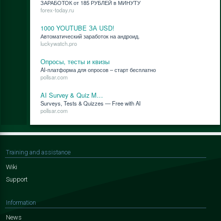
ЗАРАБОТОК от 185 РУБЛЕЙ в МИНУТУ
forex-today.ru
1000 YOUTUBE ЗА USD!
Ав­то­ма­ти­че­ский за­ра­бо­ток на ан­дро­ид.
luckywatch.pro
Опросы, тесты и квизы
AI-плат­фор­ма для опро­сов – старт бес­плат­но
pollsar.com
AI Survey & Quiz M…
Surveys, Tests & Quizzes — Free with AI
pollsar.com
Training and assistance
Wiki
Support
Information
News