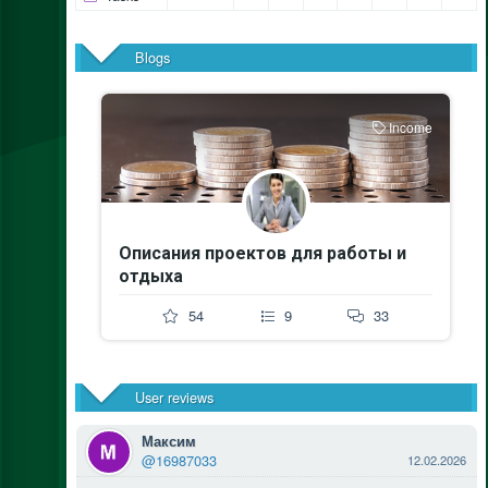
Blogs
Income
Описания проектов для работы и
отдыха
54
9
33
User reviews
Максим
@16987033
12.02.2026