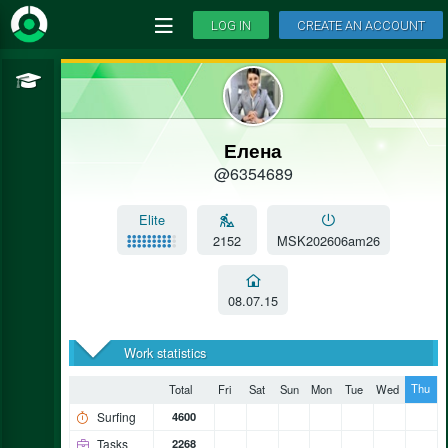
LOG IN
CREATE AN ACCOUNT
Елена
@6354689
Elite
2152
MSK202606am26
08.07.15
Work statistics
Thu
Total
Fri
Sat
Sun
Mon
Tue
Wed
Surfing
4600
Tasks
2268