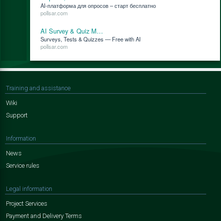
AI-плат­фор­ма для опро­сов – старт бес­плат­но
pollsar.com
AI Survey & Quiz M…
Surveys, Tests & Quizzes — Free with AI
pollsar.com
Training and assistance
Wiki
Support
Information
News
Service rules
Legal information
Project Services
Payment and Delivery Terms