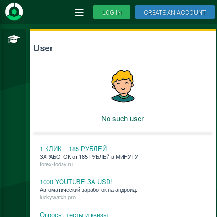
LOG IN
CREATE AN ACCOUNT
User
No such user
1 КЛИК = 185 РУБЛЕЙ
ЗАРАБОТОК от 185 РУБЛЕЙ в МИНУТУ
forex-today.ru
1000 YOUTUBE ЗА USD!
Ав­то­ма­ти­че­ский за­ра­бо­ток на ан­дро­ид.
luckywatch.pro
Опросы, тесты и квизы