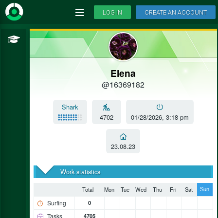
LOG IN
CREATE AN ACCOUNT
Elena
@16369182
Shark
4702
01/28/2026, 3:18 pm
23.08.23
Work statistics
Sun
Total
Mon
Tue
Wed
Thu
Fri
Sat
Surfing
0
Tasks
4705