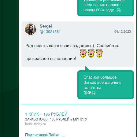
всех ваших планов в
новом 2024 году. 🤗
Sergei
@13021581
04.12.2023
Рад видеть вас в своих заданиях!) Спасибо за
прекрасное выполнение!
Спасибо большое.
Вы как всегда очень
галантны.
🥰💖🤗
1 КЛИК = 185 РУБЛЕЙ
ЗАРАБОТОК от 185 РУБЛЕЙ в МИНУТУ
forex-today.ru
Подписчики/Лайки.....