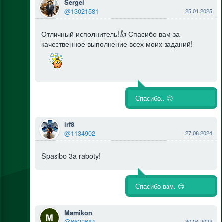
Sergei
@13021581
25.01.2025
Отличный исполнитель!👍 Спасибо вам за
качественное выполнение всех моих заданий!
Спасибо.. 😊
irf8
@1134902
27.08.2024
Spasibo 3a raboty!
Спасибо вам. 😊
Mamikon
@6632684
30.04.2024