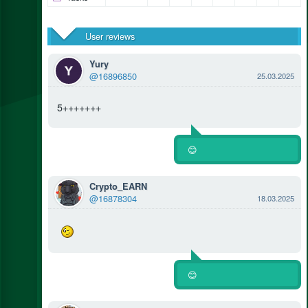
User reviews
Yury
@16896850
25.03.2025
5+++++++
😊
Crypto_EARN
@16878304
18.03.2025
😊