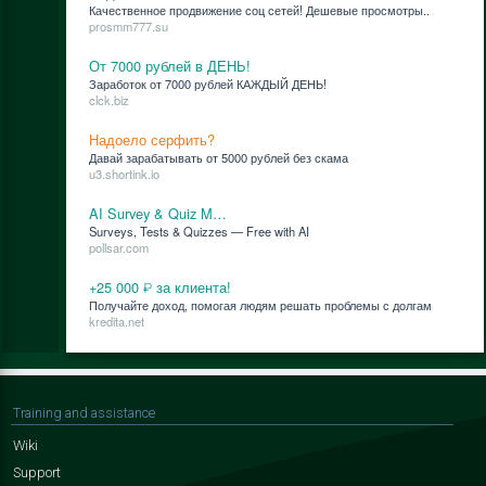
Ка­че­ствен­ное про­дви­же­ние соц се­тей! Де­ше­вые про­смот­ры..
prosmm777.su
От 7000 рублей в ДЕНЬ!
За­ра­бо­ток от 7000 руб­лей КАЖДЫЙ ДЕНЬ!
clck.biz
Надоело серфить?
Да­вай за­ра­ба­ты­вать от 5000 руб­лей без ска­ма
u3.shortink.io
AI Survey & Quiz M…
Surveys, Tests & Quizzes — Free with AI
pollsar.com
+25 000 ₽ за клиента!
По­лу­чай­те до­ход, по­мо­гая лю­дям ре­шать про­бле­мы с дол­гам
kredita.net
Training and assistance
Wiki
Support