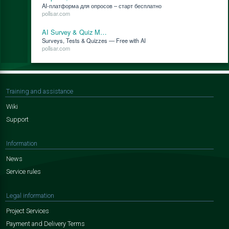
AI-плат­фор­ма для опро­сов – старт бес­плат­но
pollsar.com
AI Survey & Quiz M…
Surveys, Tests & Quizzes — Free with AI
pollsar.com
Training and assistance
Wiki
Support
Information
News
Service rules
Legal information
Project Services
Payment and Delivery Terms