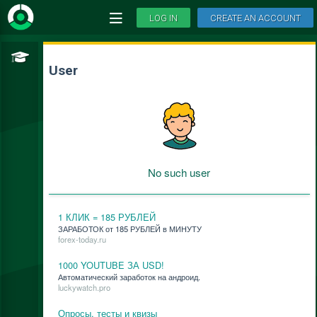
LOG IN
CREATE AN ACCOUNT
User
No such user
1 КЛИК = 185 РУБЛЕЙ
ЗАРАБОТОК от 185 РУБЛЕЙ в МИНУТУ
forex-today.ru
1000 YOUTUBE ЗА USD!
Ав­то­ма­ти­че­ский за­ра­бо­ток на ан­дро­ид.
luckywatch.pro
Опросы, тесты и квизы