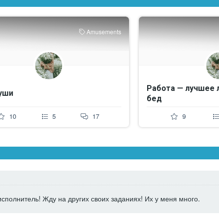
Amusements
Работа — лучшее 
уши
бед
10
5
17
9
сполнитель! Жду на других своих заданиях! Их у меня много.