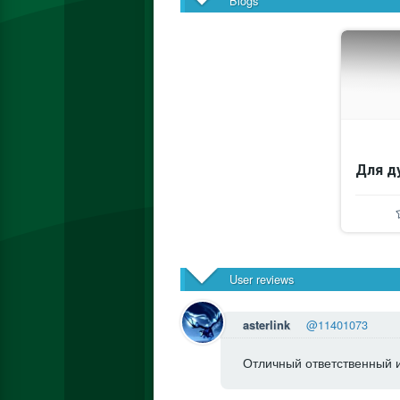
Blogs
Для д
User reviews
@11401073
asterlink
Отличный ответственный и