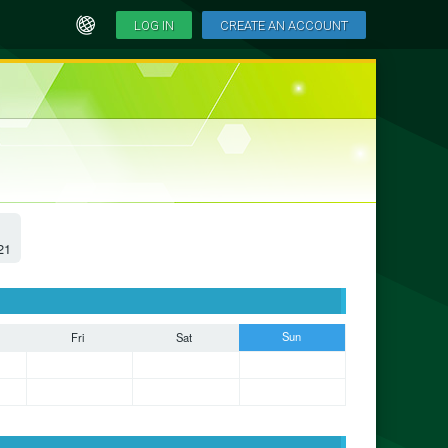
LOG IN
CREATE AN ACCOUNT
21
Sun
Fri
Sat