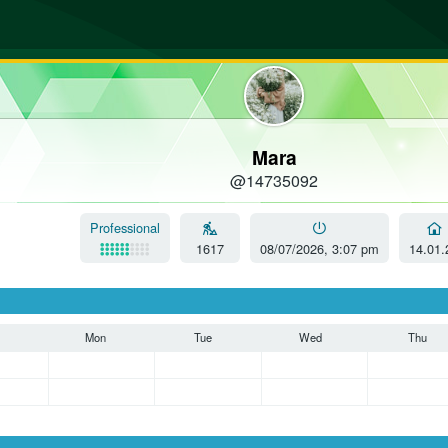
Mara
@14735092
Professional
1617
08/07/2026, 3:07 pm
14.01.
Mon
Tue
Wed
Thu