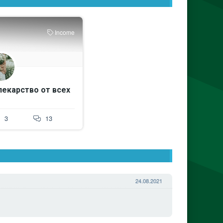
Income
лекарство от всех
3
13
24.08.2021