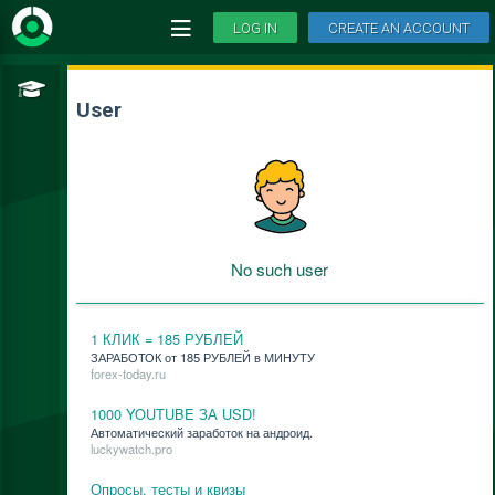
LOG IN
CREATE AN ACCOUNT
User
No such user
1 КЛИК = 185 РУБЛЕЙ
ЗАРАБОТОК от 185 РУБЛЕЙ в МИНУТУ
forex-today.ru
1000 YOUTUBE ЗА USD!
Ав­то­ма­ти­че­ский за­ра­бо­ток на ан­дро­ид.
luckywatch.pro
Опросы, тесты и квизы