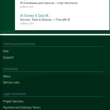
AI-плат­фор­ма для опро­сов – старт бес­плат­но
pollsar.com
AI Survey & Quiz M…
Surveys, Tests & Quizzes — Free with AI
pollsar.com
Training and assistance
Wiki
Support
Information
News
Service rules
Legal information
Project Services
Payment and Delivery Terms