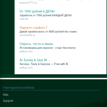
prosmm777.su
От 7000 рублей в ДЕНЬ!
За­ра­бо­ток от 7000 руб­лей КАЖДЫЙ ДЕНЬ!
clck.biz
Надоело серфить?
Да­вай за­ра­ба­ты­вать от 5000 руб­лей без ска­ма
u3.shortink.io
Опросы, тесты и квизы
AI-плат­фор­ма для опро­сов – старт бес­плат­но
pollsar.com
AI Survey & Quiz M…
Surveys, Tests & Quizzes — Free with AI
pollsar.com
Training and assistance
Wiki
Support