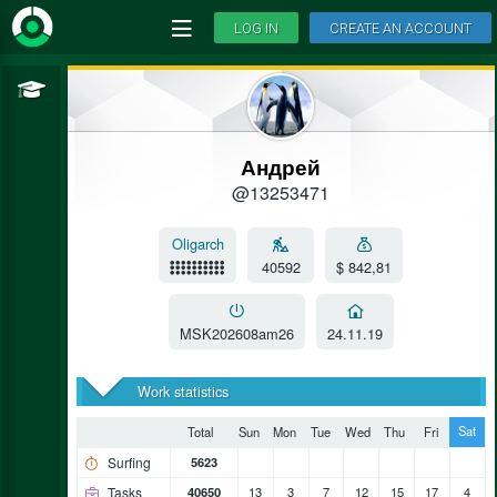
LOG IN
CREATE AN ACCOUNT
Андрей
@13253471
Oligarch
40592
$ 842,81
MSK202608am26
24.11.19
Work statistics
Sat
Total
Sun
Mon
Tue
Wed
Thu
Fri
Surfing
5623
Tasks
40650
13
3
7
12
15
17
4