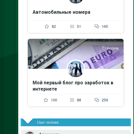
Автомобильные номера
82
51
165
Income
Мой первый блог про заработок в
интернете
100
88
259
User reviews