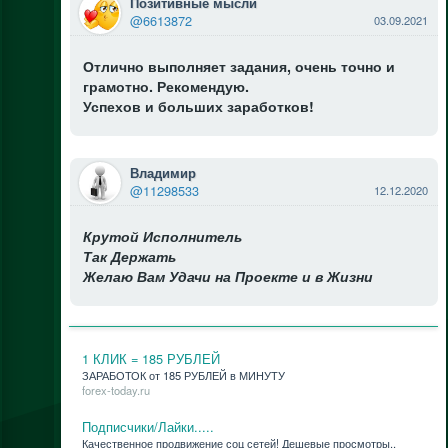
Позитивные мысли
@6613872
03.09.2021
Отлично выполняет задания, очень точно и
грамотно. Рекомендую.
Успехов и больших заработков!
Владимир
@11298533
12.12.2020
Крутой Исполнитель
Так Держать
Желаю Вам Удачи на Проекте и в Жизни
1 КЛИК = 185 РУБЛЕЙ
ЗАРАБОТОК от 185 РУБЛЕЙ в МИНУТУ
forex-today.ru
Подписчики/Лайки.....
Ка­че­ствен­ное про­дви­же­ние соц се­тей! Де­ше­вые про­смот­ры..