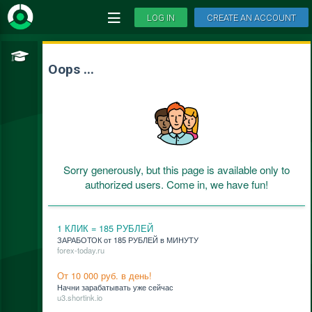
LOG IN
CREATE AN ACCOUNT
Oops ...
Sorry generously, but this page is available only to
authorized users. Come in, we have fun!
1 КЛИК = 185 РУБЛЕЙ
ЗАРАБОТОК от 185 РУБЛЕЙ в МИНУТУ
forex-today.ru
От 10 000 руб. в день!
Нач­ни за­ра­ба­ты­вать уже сей­час
u3.shortink.io