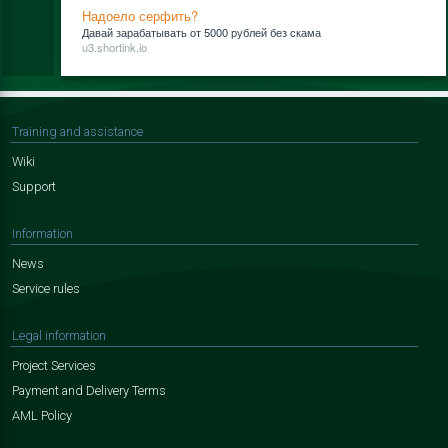
Надоело серфить?
Да­вай за­ра­ба­ты­вать от 5000 руб­лей без ска­ма
u3.shortink.io
Training and assistance
Wiki
Support
Information
News
Service rules
Legal information
Project Services
Payment and Delivery Terms
AML Policy