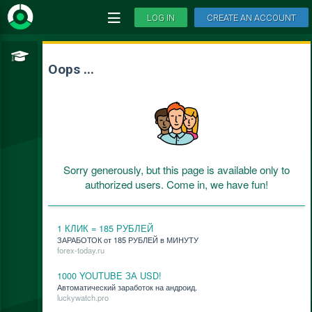
LOG IN
CREATE AN ACCOUNT
Oops ...
Sorry generously, but this page is available only to
authorized users. Come in, we have fun!
1 КЛИК = 185 РУБЛЕЙ
ЗАРАБОТОК от 185 РУБЛЕЙ в МИНУТУ
forex-today.ru
1000 YOUTUBE ЗА USD!
Ав­то­ма­ти­че­ский за­ра­бо­ток на ан­дро­ид.
luckywatch.pro