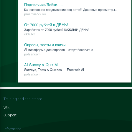
Подписчики/Лайки.....
Ка­че­ствен­ное про­дви­же­ние соц се­тей! Де­ше­вые про­смот­ры..
prosmm777.su
От 7000 рублей в ДЕНЬ!
За­ра­бо­ток от 7000 руб­лей КАЖДЫЙ ДЕНЬ!
clck.biz
Опросы, тесты и квизы
AI-плат­фор­ма для опро­сов – старт бес­плат­но
pollsar.com
AI Survey & Quiz M…
Surveys, Tests & Quizzes — Free with AI
pollsar.com
Training and assistance
Wiki
Support
Information