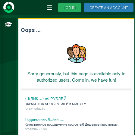
LOG IN
CREATE AN ACCOUNT
Oops ...
Sorry generously, but this page is available only to
authorized users. Come in, we have fun!
1 КЛИК = 185 РУБЛЕЙ
ЗАРАБОТОК от 185 РУБЛЕЙ в МИНУТУ
forex-today.ru
Подписчики/Лайки.....
Ка­че­ствен­ное про­дви­же­ние соц се­тей! Де­ше­вые про­смот­ры..
prosmm777.su